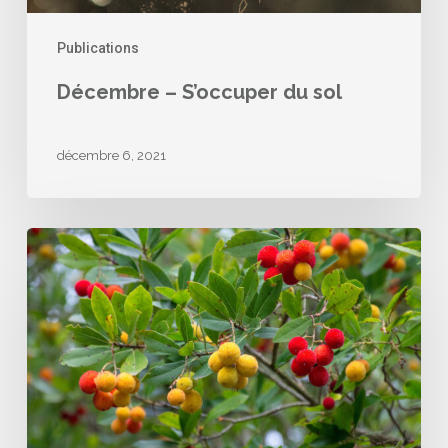
Publications
Décembre – S’occuper du sol
décembre 6, 2021
Novembre
–
Plantez
vos
haies
!