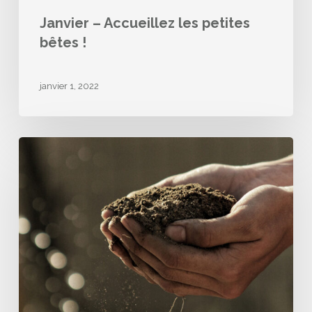
Janvier – Accueillez les petites
bêtes !
janvier 1, 2022
Décembre
–
S’occuper
du
sol